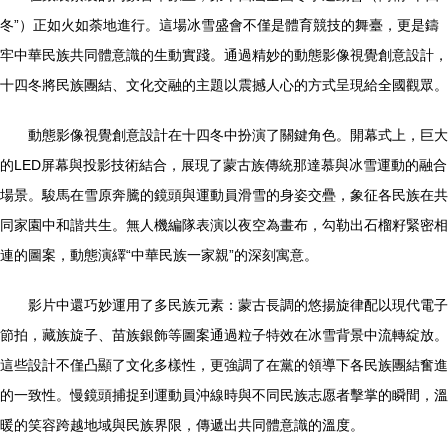
冬”）正如火如荼地進行。這場冰雪盛會不僅是體育競技的舞臺，更是鑄
牢中華民族共同體意識的生動實踐。通過精妙的動態影像視覺創意設計，
十四冬將民族團結、文化交融的主題以震撼人心的方式呈現給全國觀眾。
動態影像視覺創意設計在十四冬中扮演了關鍵角色。開幕式上，巨大
的LED屏幕與投影技術結合，展現了蒙古族傳統那達慕與冰雪運動的融合
場景。駿馬在雪原奔騰的鏡頭與運動員滑雪的身姿交疊，象征各民族在共
同家園中和諧共生。無人機編隊表演以夜空為畫布，勾勒出石榴籽緊密相
連的圖案，動態演繹“中華民族一家親”的深刻寓意。
影片中還巧妙運用了多民族元素：蒙古長調的悠揚旋律配以現代電子
節拍，藏族旋子、苗族銀飾等圖案通過粒子特效在冰雪背景中流轉綻放。
這些設計不僅凸顯了文化多樣性，更強調了在黨的領導下各民族團結奮進
的一致性。慢鏡頭捕捉到運動員沖線時與不同民族志愿者擊掌的瞬間，溫
暖的笑容跨越地域與民族界限，傳遞出共同體意識的溫度。