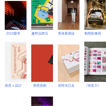
2019愛奇
趣野品牌活
香港看展該
動態影像視
藝尖叫之夜
動KV主視
去哪？快來
覺創意設計
以動態影像
覺設計與動
這里探索藝
這樣的店面
視覺創意，
態影像視覺
術的未知邊
門頭，還愁
重塑時尚舞
創意方案
界 動態影
沒人進店
臺的藝術邊
像與視覺創
嗎？
界
意設計
創意 x 設計
善恩原創
若時光已走
《色彩力》
2020 動態
創意課程品
過 化妝品
一本動態時
影像視覺，
牌VI與動態
品牌的動態
代的創意配