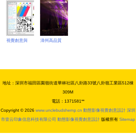
引領設計新
影像視覺設
影像與視覺
色與視覺設
浪潮
計的融合之
創意設計全
計實用圖鑒
道
案
視覺創意與
漳州高品質
易用性并重
標識牌與動
探索動態影
態影像視覺
像設計中的
設計的卓越
平衡之道
融合
地址：深圳市福田區園嶺街道華林社區八卦路33號八卦嶺工業區512棟
309M
電話：1371581**
Copyright © 2026
www.unclebudshemp.cn
動態影像視覺創意設計
深圳
市壹云印象信息科技有限公司
動態影像視覺創意設計
版權所有
Sitemap