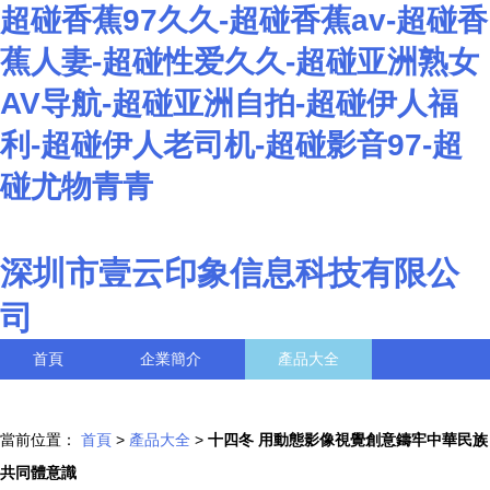
超碰香蕉97久久-超碰香蕉av-超碰香
蕉人妻-超碰性爱久久-超碰亚洲熟女
AV导航-超碰亚洲自拍-超碰伊人福
利-超碰伊人老司机-超碰影音97-超
碰尤物青青
深圳市壹云印象信息科技有限公
司
首頁
企業簡介
產品大全
聯系我們
企業信息
訪客留言
當前位置：
首頁
>
產品大全
>
十四冬 用動態影像視覺創意鑄牢中華民族
共同體意識